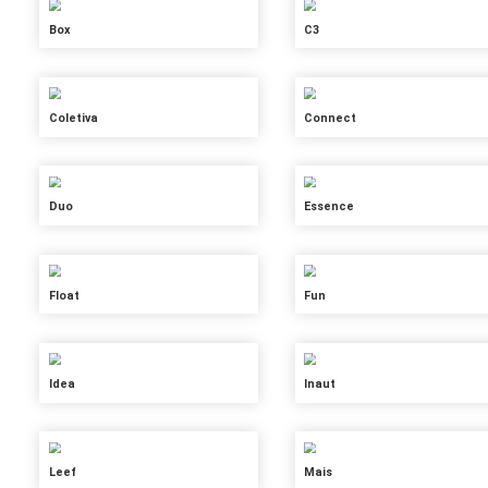
Air
Bee
RAIS
Box
ISUAL
SO
Coletiva