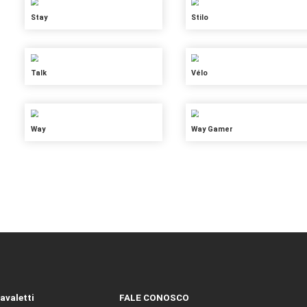
Moov
Pibou
Raya