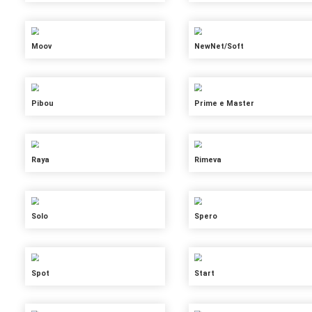
Duo
Float
Idea
Leef