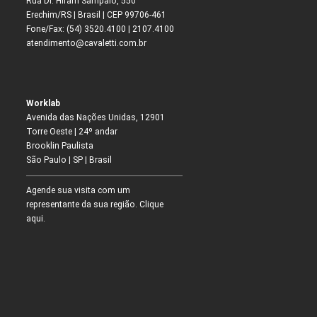
Spero
Start
Stilo
Vélo