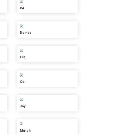
Artis
Blokz
C3
Connect