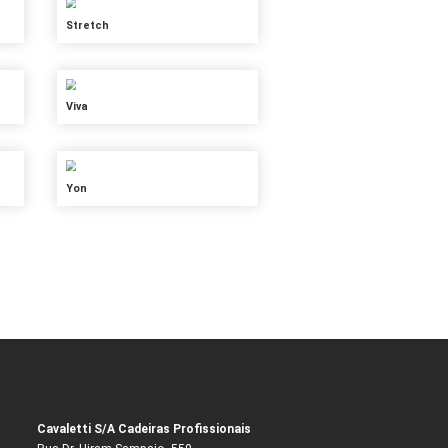
NewNet/Soft
Prime e Master
Rimeva