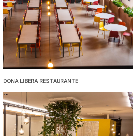
127
020
133
Grafite
Marrom
Preto
195
126
132
Verde Oliva
Terracota
Branco
191
121
131
STRATI
[+]
Vermelho Alga
Rosa Maré
Bege Mascavo
375
376
377
Nude Travertino
Amarelo Frésia
Verde Sálvia
378
379
380
Verde Turmalina
Azul Aqua
Azul Oceano
381
382
383