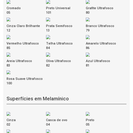
Neve
Preto
Savana
555
564
557
Terra
Terracota
Vermelho
561
552
550
LIV
[+]
Jade
Jaspe
Níquel
511
507
514
Petróleo
Quartzo Rosa
Rubi
505
509
506
Turquesa
Ametista
Arenito
502
508
500
Basalto
Calcário
Carbono
513
515
504