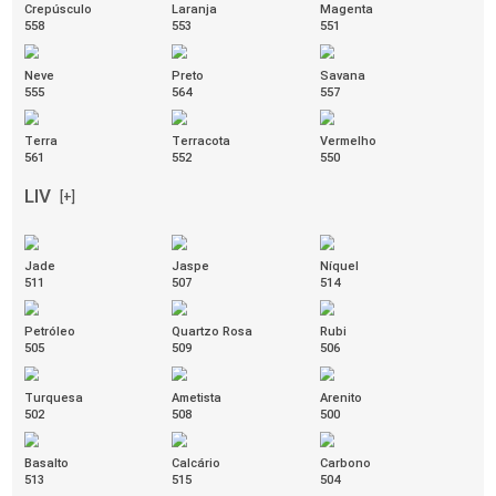
CEC-
[+]
STILO
Bege
Fendi
Preto
080
194
082
Verde
Vermelho
Vinho
315
086
233
Azul
Cinza
Branco
314
175
085
Marrom
Caramelo
087
603
GRANI
[+]