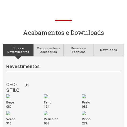
Puff Redondo
COD. 38.030
Alça em couro
Puff Redondo Ginga