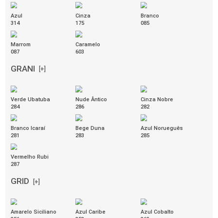
COD. 38.035
Alça em couro
Módulo Reto sem Encosto
COD. 36.812
1200mm