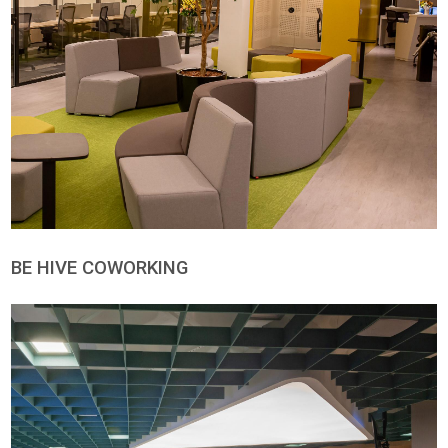
Chumbo Ígnea
384
Superfícies Metálicas
Cromado
Preto Universal
Grafite Ultrafosc
05
101
80
Cinza Claro Brilhante
Prata Semifosco
Branco Ultrafosc
12
13
79
Vermelho Ultrafosco
Telha Ultrafosco
Amarelo Ultrafos
85
84
86
Areia Ultrafosco
Oliva Ultrafosco
Azul Ultrafosco
83
82
81