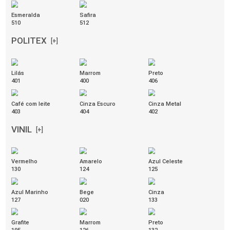
Verde Ubatuba
Nude Ântico
Cinza Nobre
284
286
282
Branco Icaraí
Bege Duna
Azul Norueguês
281
283
285
Vermelho Rubi
287
GRID
[+]
Amarelo Siciliano
Azul Caribe
Azul Cobalto
356
353
363
Azul Infinito
Bege Marfim
Cinza Nevoa
354
360
352
Cinza Titânio
Laranja Âmbar
Marrom Avelã
355
361
362