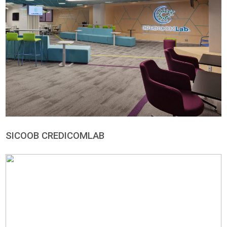
Rosa Suave Ultrafosco
100
Superfícies em Melamínico
Cinza
Casca de ovo
Preto
02
04
05
Branco
Carvalho Hanover
Carvalho Muniqu
01
27
28
Itapuã
46