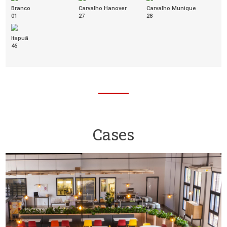
Esmeralda
Safira
510
512
POLITEX
[+]
Lilás
Marrom
Preto
401
400
406
Café com leite
Cinza Escuro
Cinza Metal
403
404
402
VINIL
[+]
Vermelho
Amarelo
Azul Celeste
130
124
125
Azul Marinho
Bege
Cinza