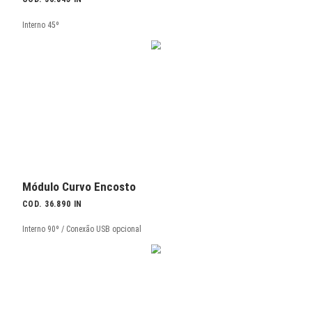
Módulo Mesa
COD. 36.805
Tampo somente em Melamínico Branco / Conexão USB opcional / 655mm
x 315mm prof. x 430mm alt.