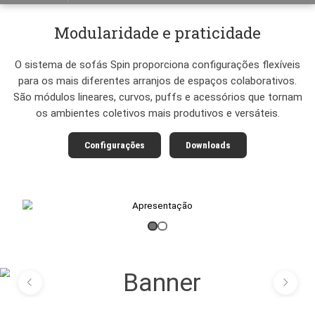
Cavaletti Spin
Apresentação
Características
Configurações
A
Modularidade e praticidade
O sistema de sofás Spin proporciona configurações fl
para os mais diferentes arranjos de espaços colabor
São módulos lineares, curvos, puffs e acessórios que
os ambientes coletivos mais produtivos e versáte
Configurações
Downloads