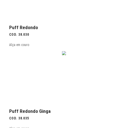
Encosto Interno 180º / Conexão USB opcional
Módulo Curvo Encosto
COD. 36.845 EX
Externo 45º