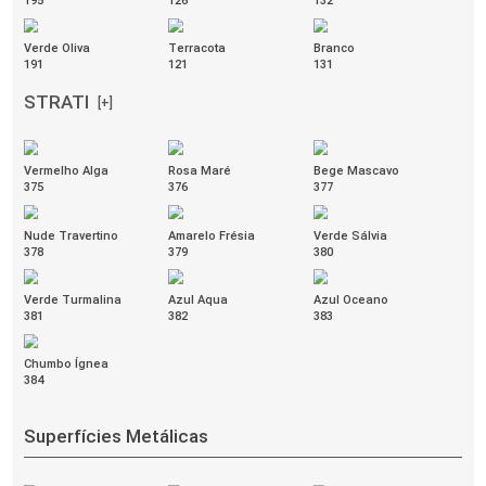
Rosa Camélia
Rosa Malva
Rosa Pitaya
351
358
359
Verde Floresta
Vermelho Persa
357
350
HAVEN
[+]
Amarelo
Areia
Asfalto
554
560
563
Campo
Céu
Concreto
556
559
562
Crepúsculo
Laranja
Magenta
558
553
551