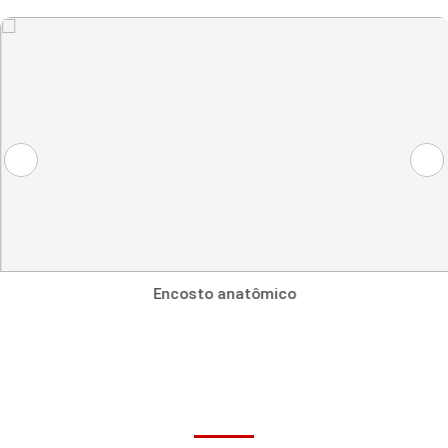
Bases
Estruturas
Assento
Encosto
Revestimentos
Detalhes