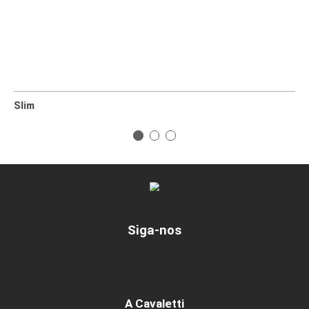
Café com leite
Cinza Escuro
Cinza Metal
403
404
402
SPACE
[+]
Marrom
Preto
Vermelho
156
161
160
Azul
Cinza
155
164
VINIL
[+]
Vermelho
Amarelo
Azul Celeste
130
124
125
Azul Marinho
Bege
Cinza
127
020
133