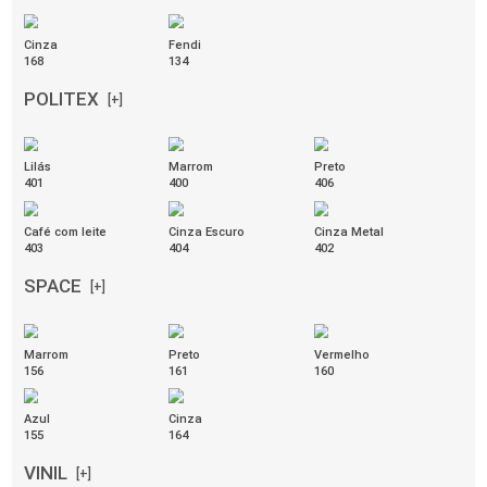
Campo
Céu
Concreto
556
559
562
Crepúsculo
Laranja
Magenta
558
553
551
Neve
Preto
Savana
555
564
557
Terra
Terracota
Vermelho
561
552
550
MESCLA
[+]
Cinza com Preto
Grafite com Preto
Verde com Preto
209
210
211