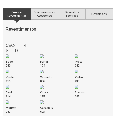
Giratória Média
COD. 37.002
Syncron / Braço Sl New PU / Base Nylon