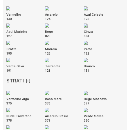
Azul com Preto
Bordô com Preto
212
213
POLIÉSTER
[+]
Grafite
Laranja
Marrom
257
252
184
Ocre
Pistache
Preto
177
181
046
Rosa Antigo
Tangerina
Verde água
251
172
186
Verde Musgo
Verde
Vermelho Real
094
048
192
Vermelho
Abacate
Amarelo Real
049
254
193