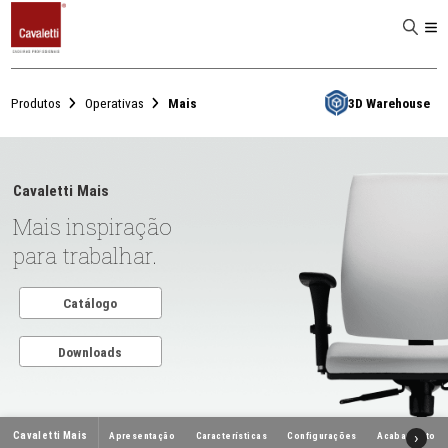
D
Produtos
Operativas
Mais
3D W
Cavaletti Mais
Mais inspiração
para trabalhar.
Catálogo
Downloads