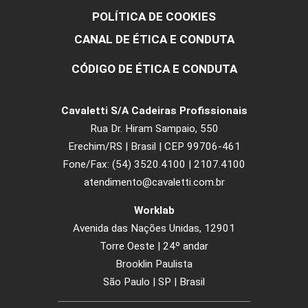
Chumbo Ígnea
384
Superfícies Metálicas
Cromado
Preto Universal
05
101
Produtos Relacionados