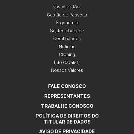
Grafite
Marrom
Preto
195
126
132
Verde Oliva
Terracota
Branco
191
121
131
STRATI
[+]
Vermelho Alga
Rosa Maré
Bege Mascavo
375
376
377
Nude Travertino
Amarelo Frésia
Verde Sálvia
378
379
380
Verde Turmalina
Azul Aqua
Azul Oceano
381
382
383