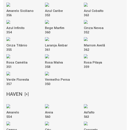
CEC-
[+]
STILO
Bege
Fendi
Preto
080
194
082
Verde
Vermelho
Vinho
315
086
233
Azul
Cinza
Branco
314
175
085
Marrom
Caramelo
087
603
COURO
[+]
NATURAL
Marrom
Preto
Branco