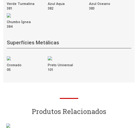
Amarelo
Azul Antigo
Azul Marinho
258
256
045
Azul Médio
Azul
Berinjela
255
091
185
Bordô
Cinza Claro
Cinza Leve
043
173
253
Cinza
Fendi
168
134
POLITEX
[+]
Lilás
Marrom
Preto
401
400
406