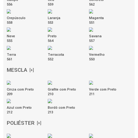
055
056
057
Caramelo
259
GRANI
[+]
Verde Ubatuba
Nude Ântico
Cinza Nobre
284
286
282
Branco Icaraí
Bege Duna
Azul Norueguês
281
283
285
Vermelho Rubi
287
GRID
[+]