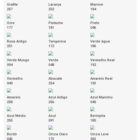
Amarelo Siciliano
Azul Caribe
Azul Cobalto
356
353
363
Azul Infinito
Bege Marfim
Cinza Nevoa
354
360
352
Cinza Titânio
Laranja Âmbar
Marrom Avelã
355
361
362
Rosa Camélia
Rosa Malva
Rosa Pitaya
351
358
359
Verde Floresta
Vermelho Persa
357
350
HAVEN
[+]
Amarelo
Areia
Asfalto
554
560
563