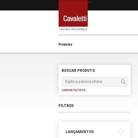
Produtos
BUSCAR PRODUT
LIMPAR FILTROS