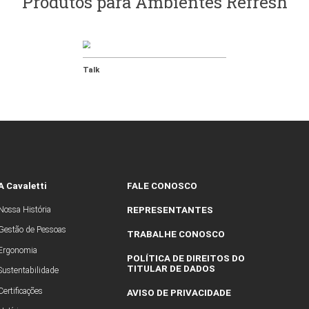
 Refresh 01
Arranjo
Stretch
Poltronas