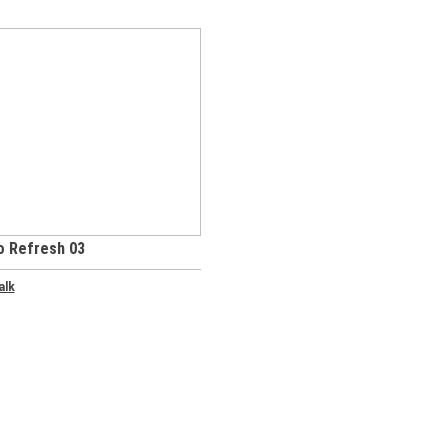
bientes
Refresh
Arranjos