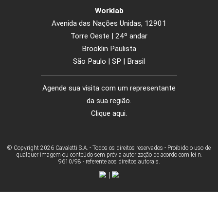
TITULAR DE DADOS
AVISO DE PRIVACIDADE
POLÍTICA DE COOKIES
CANAL DE ÉTICA E CONDUTA
CÓDIGO DE ÉTICA E CONDUTA
Cavaletti S/A Cadeiras Profissionais
Rua Dr. Hiram Sampaio, 550
Erechim/RS | Brasil | CEP 99706-461
Fone/Fax: (54) 3520.4100 | 2107.4100
atendimento@cavaletti.com.br
Worklab